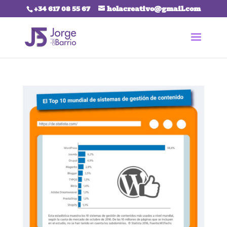
+34 617 08 55 67
holacreativo@gmail.com