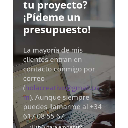
tu proyecto?
¡Pídeme un
presupuesto!
La mayoría de mis
clientes entran en
contacto conmigo por
correo
(
holacreativo@gmail.co
m
). Aunque siempre
puedes llamarme al +34
617 08 55 67
¿List@ para empezar?