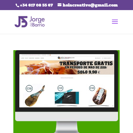
+34 617 08 55 67
holacreativo@gmail.com