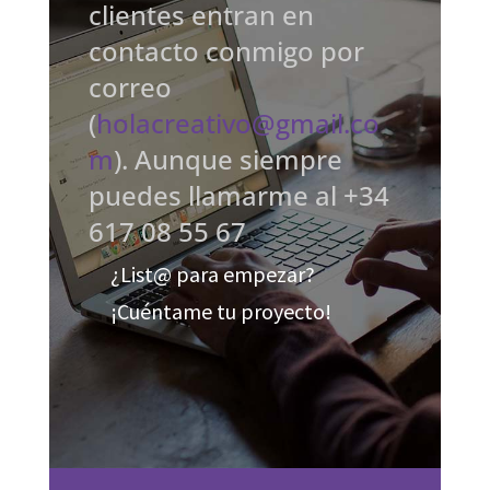
clientes entran en
contacto conmigo por
correo
(
holacreativo@gmail.co
m
). Aunque siempre
puedes llamarme al +34
617 08 55 67
¿List@ para empezar?
¡Cuéntame tu proyecto!