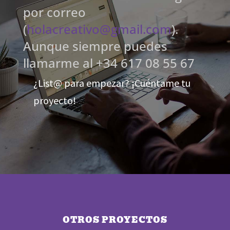
por correo
(
holacreativo@gmail.com
).
Aunque siempre puedes
llamarme al +34 617 08 55 67
¿List@ para empezar? ¡Cuéntame tu
proyecto!
OTROS PROYECTOS