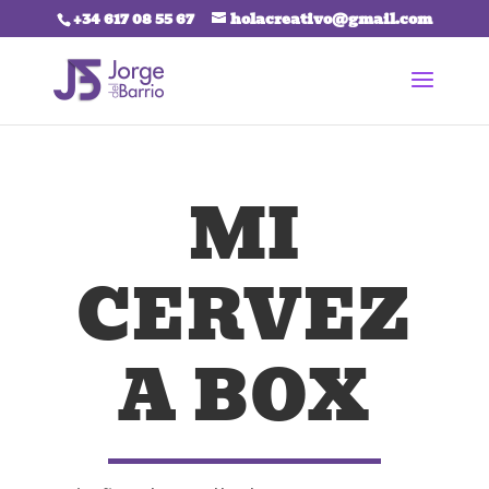
+34 617 08 55 67
holacreativo@gmail.com
MI
CERVEZ
A BOX