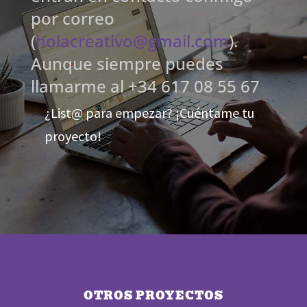
por correo
(
holacreativo@gmail.com
).
Aunque siempre puedes
llamarme al +34 617 08 55 67
¿List@ para empezar? ¡Cuéntame tu
proyecto!
OTROS PROYECTOS