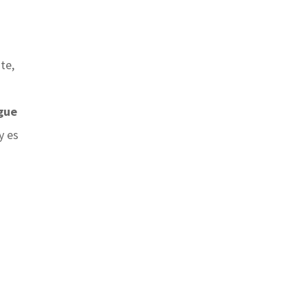
te,
gue
y es