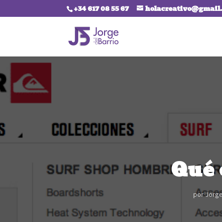
+34 617 08 55 67
holacreativo@gmail
Qué 
por
Jorge