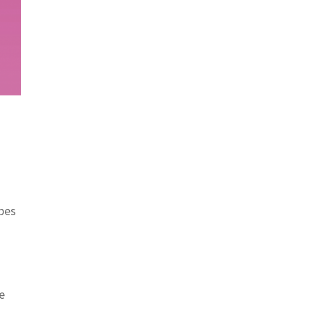
lpes
e